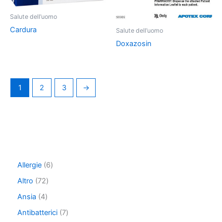
Salute dell’uomo
Cardura
Salute dell’uomo
Doxazosin
1
2
3
→
6
Allergie
6
p
7
Altro
72
r
2
o
4
Ansia
4
p
d
p
r
7
Antibatterici
7
u
r
o