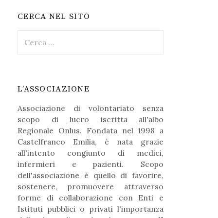
CERCA NEL SITO
R
i
c
e
r
L’ASSOCIAZIONE
c
a
Associazione di volontariato senza
p
scopo di lucro iscritta all'albo
e
Regionale Onlus. Fondata nel 1998 a
r
Castelfranco Emilia, è nata grazie
:
all'intento congiunto di medici,
infermieri e pazienti. Scopo
dell'associazione è quello di favorire,
sostenere, promuovere attraverso
forme di collaborazione con Enti e
Istituti pubblici o privati l'importanza