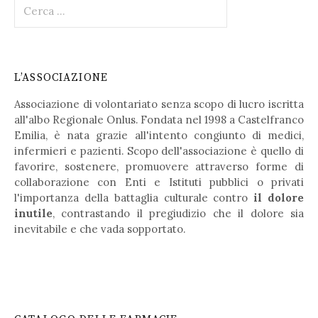
R
i
c
e
r
L’ASSOCIAZIONE
c
a
Associazione di volontariato senza scopo di lucro iscritta
p
all'albo Regionale Onlus. Fondata nel 1998 a Castelfranco
e
Emilia, è nata grazie all'intento congiunto di medici,
r
infermieri e pazienti. Scopo dell'associazione è quello di
:
favorire, sostenere, promuovere attraverso forme di
collaborazione con Enti e Istituti pubblici o privati
l'importanza della battaglia culturale contro
il dolore
inutile
, contrastando il pregiudizio che il dolore sia
inevitabile e che vada sopportato.