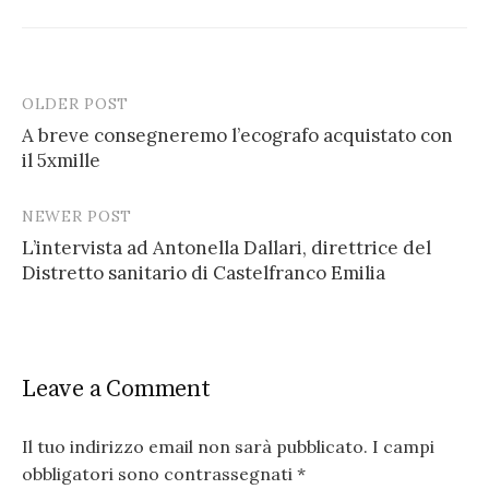
OLDER POST
A breve consegneremo l’ecografo acquistato con
il 5xmille
P
o
NEWER POST
s
L’intervista ad Antonella Dallari, direttrice del
Distretto sanitario di Castelfranco Emilia
t
n
a
Leave a Comment
v
i
Il tuo indirizzo email non sarà pubblicato.
I campi
g
obbligatori sono contrassegnati
*