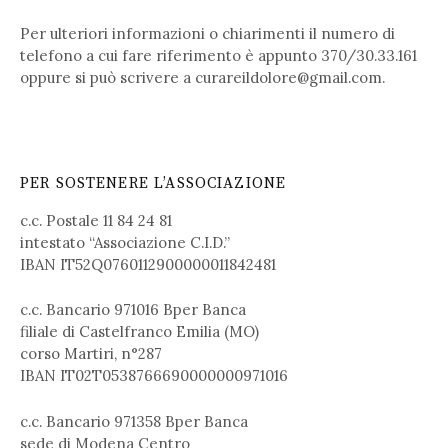
Per ulteriori informazioni o chiarimenti il numero di
telefono a cui fare riferimento è appunto 370/30.33.161
oppure si può scrivere a
curareildolore@gmail.com
.
PER SOSTENERE L’ASSOCIAZIONE
c.c. Postale 11 84 24 81
intestato “Associazione C.I.D.”
IBAN IT52Q0760112900000011842481
c.c. Bancario 971016 Bper Banca
filiale di Castelfranco Emilia (MO)
corso Martiri, n°287
IBAN IT02T0538766690000000971016
c.c. Bancario 971358 Bper Banca
sede di Modena Centro